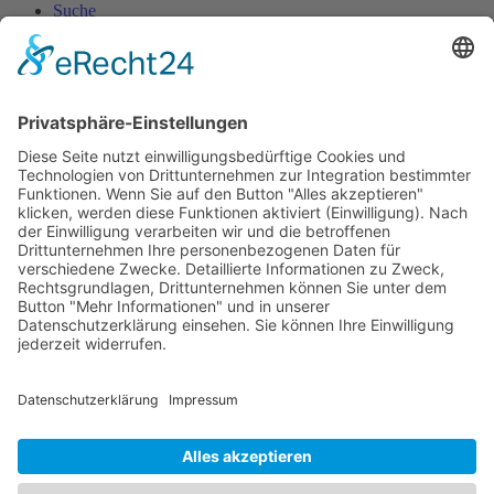
Suche
Designed by
| ©
2026 GOT mbH Jena
Gesellschaft für Oberflächentechnik mbH
Konrad-Zuse-Straße 4
07745 Jena
Telefon
0 3641 / 288 30
Gesellschaft für Oberflächentechnik mbH
Konrad-Zuse-Straße 4
07745 Jena