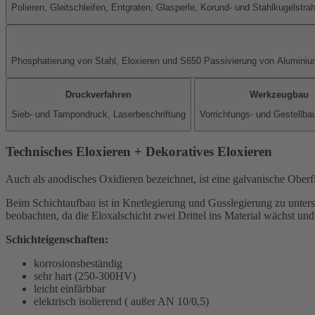
Polieren, Gleitschleifen, Entgraten, Glasperle, Korund- und Stahlkugelstra
Phosphatierung von Stahl, Eloxieren und S650 Passivierung von Alumini
Druckverfahren
Werkzeugbau
Sieb- und Tampondruck, Laserbeschriftung
Vorrichtungs- und Gestellb
Technisches Eloxieren
+
Dekoratives Eloxieren
Auch als anodisches Oxidieren bezeichnet, ist eine galvanische Ober
Beim Schichtaufbau ist in Knetlegierung und Gusslegierung zu untersc
beobachten, da die Eloxalschicht zwei Drittel ins Material wächst und 
Schichteigenschaften:
korrosionsbeständig
sehr hart (250-300HV)
leicht einfärbbar
elektrisch isolierend ( außer AN 10/0,5)