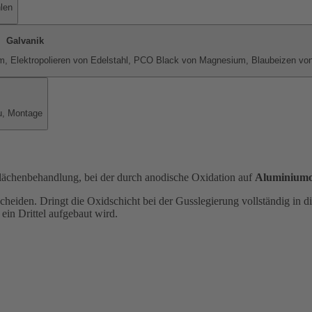
hlen
Galvanik
um, Elektropolieren von Edelstahl, PCO Black von Magnesium, Blaubeizen vo
au, Montage
flächenbehandlung, bei der durch anodische Oxidation auf
Aluminiumo
heiden. Dringt die Oxidschicht bei der Gusslegierung vollständig in di
ein Drittel aufgebaut wird.