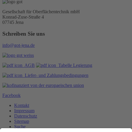
Gesellschaft für Oberflächentechnik mbH
Konrad-Zuse-Straße 4
07745 Jena
Schreiben Sie uns
info@got-jena.de
AGB
Tabelle Legierung
Liefer- und Zahlungsbedingungen
Facebook
Kontakt
Impressum
Datenschutz
Sitemap
Suche