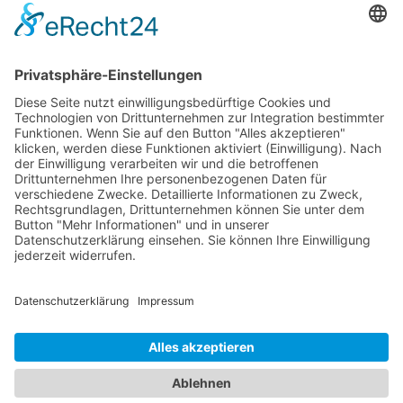
Designed by
| ©
2026 GOT mbH Jena
Gesellschaft für Oberflächentechnik mbH
Konrad-Zuse-Straße 4
07745 Jena
Telefon
0 3641 / 288 30
Gesellschaft für Oberflächentechnik mbH
Konrad-Zuse-Straße 4
07745 Jena